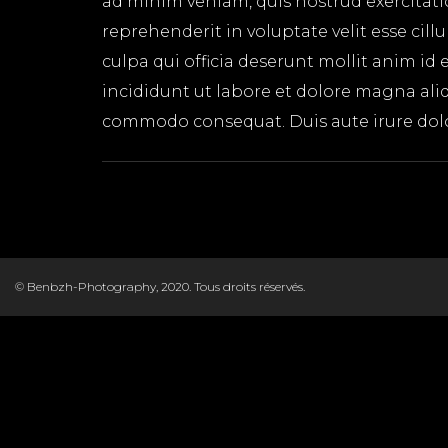
ad minim veniam, quis nostrud exercitati
reprehenderit in voluptate velit esse cil
culpa qui officia deserunt mollit anim id
incididunt ut labore et dolore magna aliq
commodo consequat. Duis aute irure dolor 
© Benbzh-Photography, 2020. Tous droits réservés.