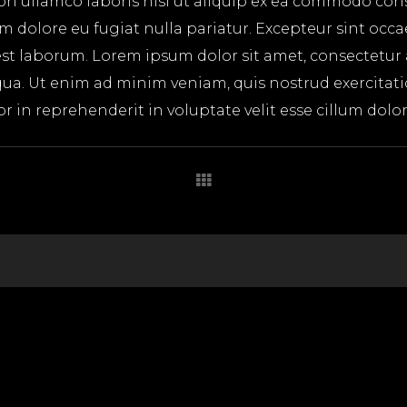
on ullamco laboris nisi ut aliquip ex ea commodo cons
lum dolore eu fugiat nulla pariatur. Excepteur sint occ
 est laborum. Lorem ipsum dolor sit amet, consectetur
ua. Ut enim ad minim veniam, quis nostrud exercitatio
in reprehenderit in voluptate velit esse cillum dolore