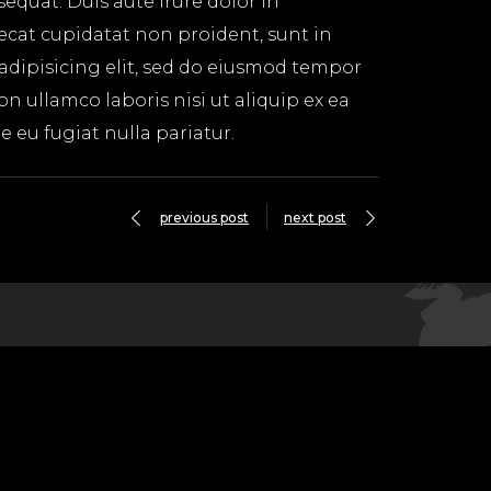
equat. Duis aute irure dolor in
aecat cupidatat non proident, sunt in
 adipisicing elit, sed do eiusmod tempor
n ullamco laboris nisi ut aliquip ex ea
 eu fugiat nulla pariatur.
previous post
next post