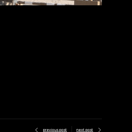
previous post
next post