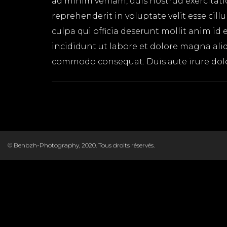
ad minim veniam, quis nostrud exercitati
reprehenderit in voluptate velit esse cil
culpa qui officia deserunt mollit anim id
incididunt ut labore et dolore magna aliq
commodo consequat. Duis aute irure dolor 
© Benbzh-Photography, 2020. Tous droits réservés.