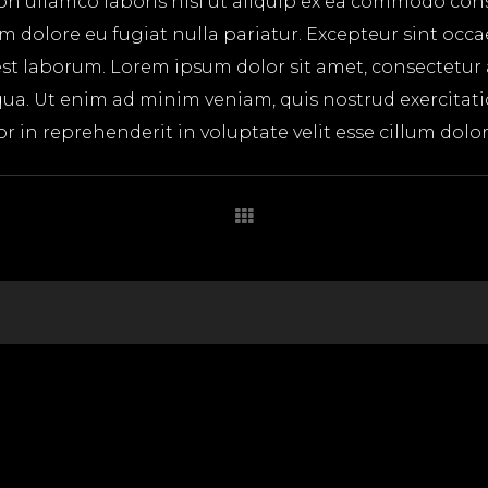
on ullamco laboris nisi ut aliquip ex ea commodo cons
lum dolore eu fugiat nulla pariatur. Excepteur sint occ
 est laborum. Lorem ipsum dolor sit amet, consectetur
ua. Ut enim ad minim veniam, quis nostrud exercitatio
in reprehenderit in voluptate velit esse cillum dolore