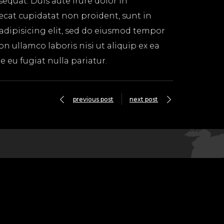
equat. Duis aute irure dolor in
aecat cupidatat non proident, sunt in
 adipisicing elit, sed do eiusmod tempor
n ullamco laboris nisi ut aliquip ex ea
 eu fugiat nulla pariatur.
previous post
next post