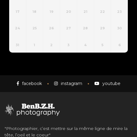
17
18
19
20
21
22
23
24
25
26
27
28
29
30
31
1
2
3
4
5
6
facebook
instagram
youtube
"Photographier, c’est mettre sur la même ligne de mire la
tête, l’oeil et le coeur"