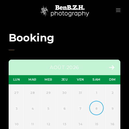
Booking
AOÛT 2026
LUN
MAR
MER
JEU
VEN
SAM
DIM
27
28
29
30
31
1
2
3
4
5
6
7
8
9
10
11
12
13
14
15
16