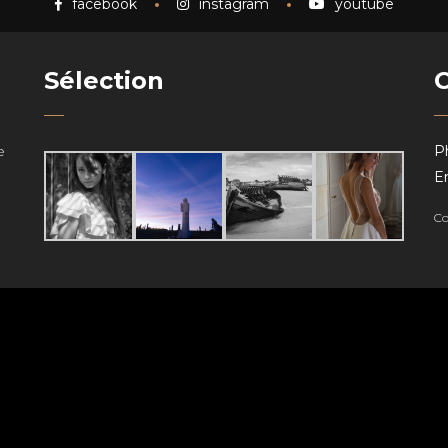
facebook
instagram
youtube
Sélection
e
P
Em
Co