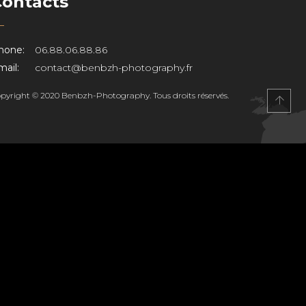
Contacts
hone:
06.88.06.88.86
ail:
contact@benbzh-photography.fr
pyright © 2020 Benbzh-Photography. Tous droits réservés.