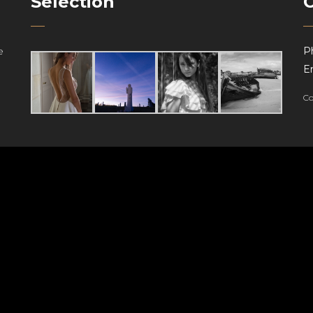
Sélection
e
P
Em
Co