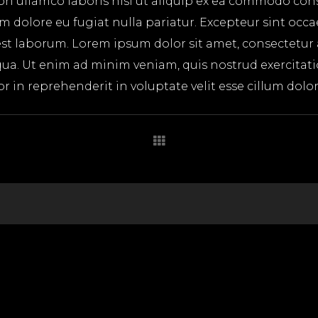
on ullamco laboris nisi ut aliquip ex ea commodo cons
lum dolore eu fugiat nulla pariatur. Excepteur sint occ
 est laborum. Lorem ipsum dolor sit amet, consectetur
ua. Ut enim ad minim veniam, quis nostrud exercitatio
in reprehenderit in voluptate velit esse cillum dolore