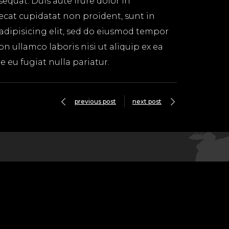
equat. Duis aute irure dolor in
aecat cupidatat non proident, sunt in
 adipisicing elit, sed do eiusmod tempor
n ullamco laboris nisi ut aliquip ex ea
 eu fugiat nulla pariatur.
previous post
next post