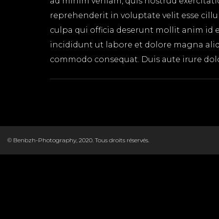
ad minim veniam, quis nostrud exercitati
reprehenderit in voluptate velit esse cil
culpa qui officia deserunt mollit anim id
incididunt ut labore et dolore magna aliq
commodo consequat. Duis aute irure dolor 
© Benbzh-Photography, 2020. Tous droits réservés.