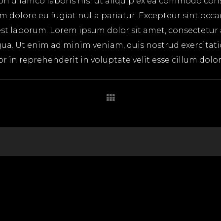
on ullamco laboris nisi ut aliquip ex ea commodo cons
lum dolore eu fugiat nulla pariatur. Excepteur sint occ
 est laborum. Lorem ipsum dolor sit amet, consectetur
ua. Ut enim ad minim veniam, quis nostrud exercitatio
in reprehenderit in voluptate velit esse cillum dolore