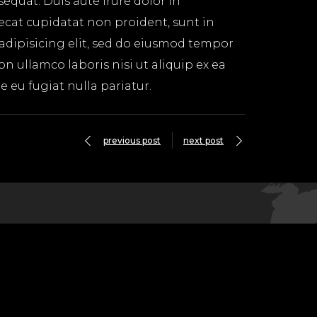
equat. Duis aute irure dolor in
aecat cupidatat non proident, sunt in
 adipisicing elit, sed do eiusmod tempor
n ullamco laboris nisi ut aliquip ex ea
 eu fugiat nulla pariatur.
previous post
next post