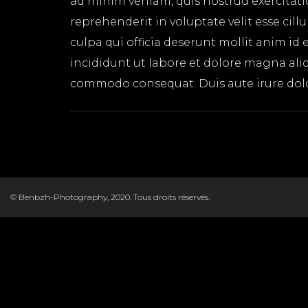
ad minim veniam, quis nostrud exercitati
reprehenderit in voluptate velit esse cil
culpa qui officia deserunt mollit anim id
incididunt ut labore et dolore magna aliq
commodo consequat. Duis aute irure dolor 
© Benbzh-Photography, 2020. Tous droits réservés.