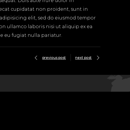
equat. Duis aute irure dolor in
aecat cupidatat non proident, sunt in
 adipisicing elit, sed do eiusmod tempor
n ullamco laboris nisi ut aliquip ex ea
 eu fugiat nulla pariatur.
previous post
next post