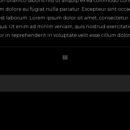
on ullamco laboris nisi ut aliquip ex ea commodo cons
lum dolore eu fugiat nulla pariatur. Excepteur sint occ
 est laborum. Lorem ipsum dolor sit amet, consectetur
ua. Ut enim ad minim veniam, quis nostrud exercitatio
in reprehenderit in voluptate velit esse cillum dolore