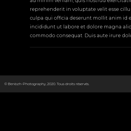
ad minim veniam, quis nostrud exercitati
reprehenderit in voluptate velit esse cil
culpa qui officia deserunt mollit anim id
incididunt ut labore et dolore magna aliq
commodo consequat. Duis aute irure dolor 
© Benbzh-Photography, 2020. Tous droits réservés.