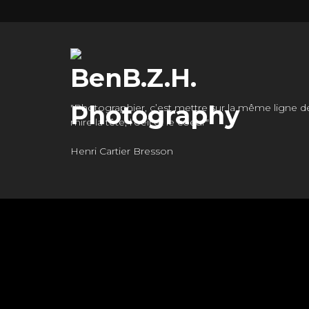
"Photographier, c’est mettre sur la même ligne d
mire la tête, l’oeil et le coeur"
Henri Cartier Bresson