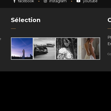
facebook
instagram
youtube
Sélection
P
e
Em
Co