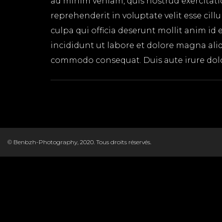
ad minim veniam, quis nostrud exercitati
reprehenderit in voluptate velit esse cil
culpa qui officia deserunt mollit anim id
incididunt ut labore et dolore magna aliq
commodo consequat. Duis aute irure dolor 
© Benbzh-Photography, 2020. Tous droits réservés.