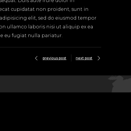
equat. Duis aute irure dolor in
aecat cupidatat non proident, sunt in
 adipisicing elit, sed do eiusmod tempor
n ullamco laboris nisi ut aliquip ex ea
 eu fugiat nulla pariatur.
previous post
next post