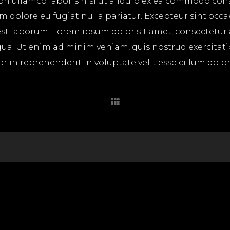
on ullamco laboris nisi ut aliquip ex ea commodo cons
lum dolore eu fugiat nulla pariatur. Excepteur sint occ
 est laborum. Lorem ipsum dolor sit amet, consectetur
ua. Ut enim ad minim veniam, quis nostrud exercitatio
in reprehenderit in voluptate velit esse cillum dolore